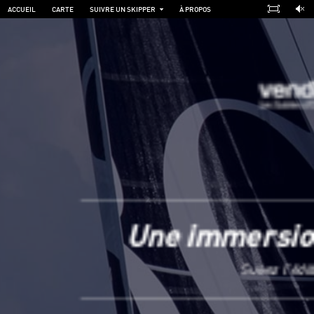
ACCUEIL
CARTE
SUIVRE UN SKIPPER
À PROPOS
Une immersio
Suivez l'édi